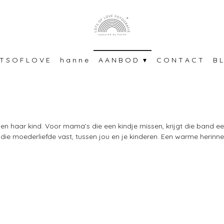
T S O F L O V E
h a n n e
A A N B O D
C O N T A C T
B L
n haar kind. Voor mama’s die een kindje missen, krijgt die band een
e moederliefde vast, tussen jou en je kinderen. Een warme herinner