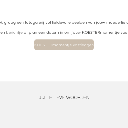
k graag een fotogalerij vol liefdevolle beelden van jouw moederlief
een
berichtje
of plan een datum in om jouw KOESTERmomentje vast 
KOESTERmomentje vastleggen
JULLIE LIEVE WOORDEN