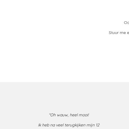
Oo
Stuur me 
"Oh wauw, heel mooi!
I
k heb na veel terugkijken mijn 12