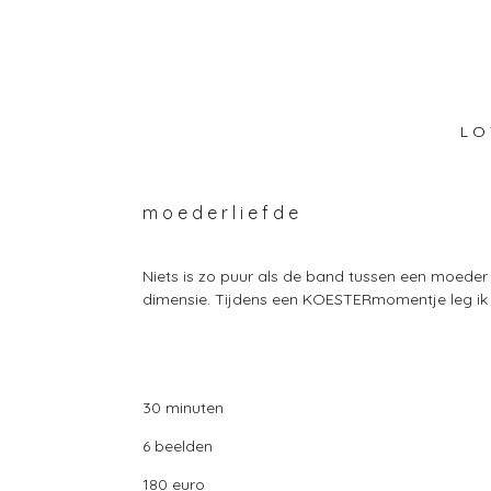
Ga
direct
naar
de
hoofdinhoud
L O 
m o e d e r l i e f d e
Niets is zo puur als de band tussen een moeder e
dimensie. Tijdens een KOESTERmomentje leg ik di
30 minuten
6 beelden
180 euro