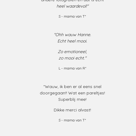
heel waardevol!"
S - mama van T*
"Ohh wauw Hanne.
Echt heel mooi.
Zo emotioneel,
zo mooi echt."
L - mama van R*
"Wauw, ik ben er al eens snel
doorgegaan!! Wat een pareltjes!
Superblij mee!
Dikke merci alvast!
S - mama van T*