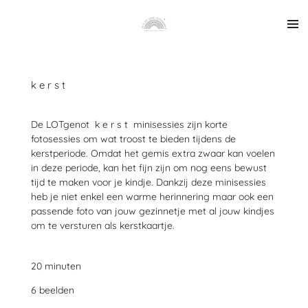
Ga
direct
naar
de
hoofdinhoud
k e r s t
De LOTgenot k e r s t minisessies zijn korte
fotosessies om wat troost te bieden tijdens de
kerstperiode. Omdat het gemis extra zwaar kan voelen
in deze periode, kan het fijn zijn om nog eens bewust
tijd te maken voor je kindje. Dankzij deze minisessies
heb je niet enkel een warme herinnering maar ook een
passende foto van jouw gezinnetje met al jouw kindjes
om te versturen als kerstkaartje.
20 minuten
6 beelden