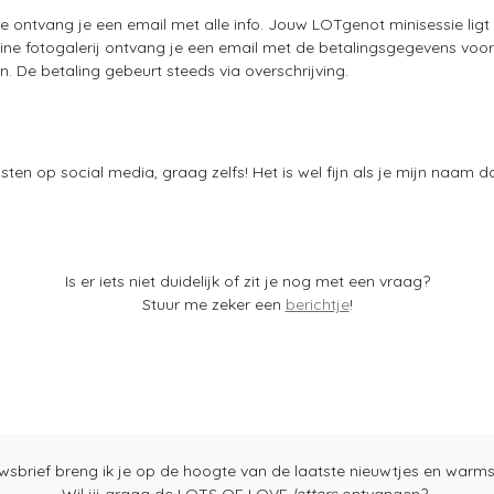
ontvang je een email met alle info. Jouw LOTgenot minisessie ligt d
line fotogalerij ontvang je een email met de betalingsgegevens voo
De betaling gebeurt steeds via overschrijving.
ten op social media, graag zelfs! Het is wel fijn als je mijn naam d
Is er iets niet duidelijk of zit je nog met een vraag?
Stuur me zeker een
berichtje
!
uwsbrief breng ik je op de hoogte van de laatste nieuwtjes en warm
Wil jij graag de LOTS OF LOVE
letters
ontvangen?