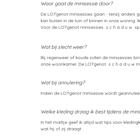
Waar gaat de minisessie door?
De LOTgenot minisessies gaan - tenzij anders ge
kan buiten in de tuin of binnen in onze woning. 
Voor de LOTgenot minisessies s c h a d u w spre
Wat bij slecht weer?
Bij regenweer of koude zullen de minisessies bi
onze woonkamer. De LOTgenot s c h a d u w min
Wat bij annulering?
Indien de LOTgenot minisessie wordt geannuleer
Welke kleding draag ik best tijdens de mini
In het mailtje geef ik altijd wat tips voor kled
wat hij of zij draagt.