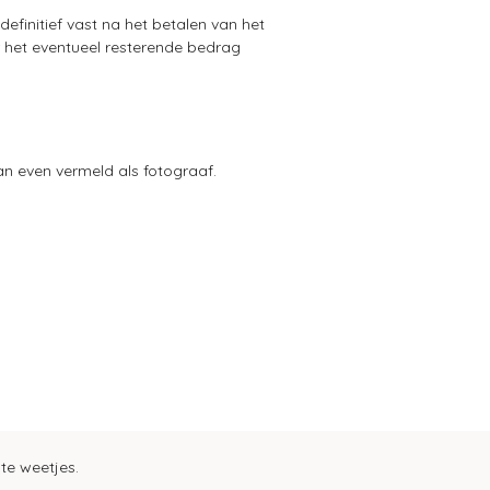
efinitief vast na het betalen van het
r het eventueel resterende bedrag
an even vermeld als fotograaf.
ste weetjes.