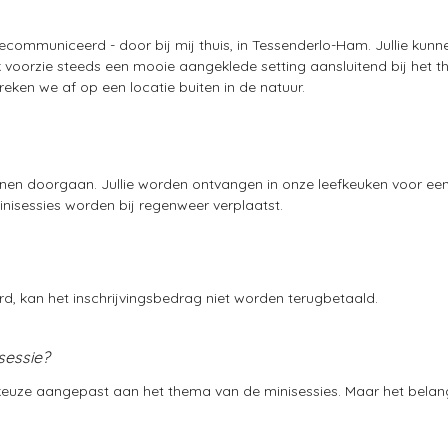
communiceerd - door bij mij thuis, in Tessenderlo-Ham. Jullie kunne
Ik voorzie steeds een mooie aangeklede setting aansluitend bij het 
ken we af op een locatie buiten in de natuur.
nnen doorgaan. Jullie worden ontvangen in onze leefkeuken voor een
isessies worden bij regenweer verplaatst.
d, kan het inschrijvingsbedrag niet worden terugbetaald.
sessie?
ingkeuze aangepast aan het thema van de minisessies. Maar het belangr