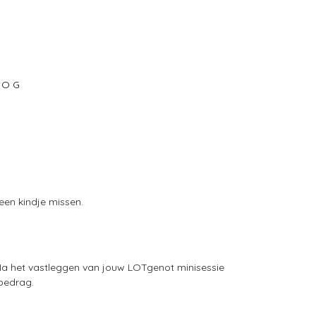
 O G
een kindje missen.
. Na het vastleggen van jouw LOTgenot minisessie
sbedrag.