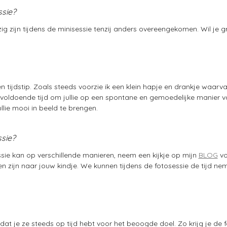
ssie?
g zijn tijdens de minisessie tenzij anders overeengekomen. Wil j
en tijdstip. Zoals steeds voorzie ik een klein hapje en drankje waarv
 voldoende tijd om jullie op een spontane en gemoedelijke manier va
llie mooi in beeld te brengen.
ssie?
sie kan op verschillende manieren, neem een kijkje op mijn
BLOG
vo
en zijn naar jouw kindje. We kunnen tijdens de fotosessie de tijd ne
at je ze steeds op tijd hebt voor het beoogde doel. Zo krijg je de 