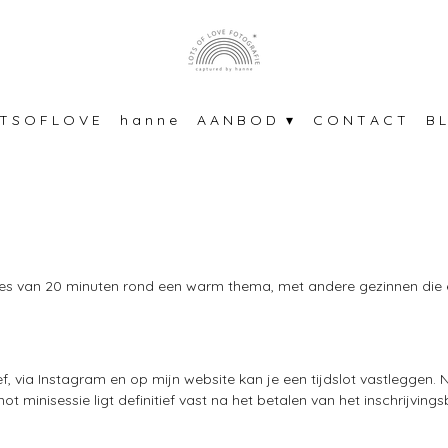
T S O F L O V E
h a n n e
A A N B O D
C O N T A C T
B L
ies van 20 minuten rond een warm thema, met andere gezinnen die 
ief, via Instagram en op mijn website kan je een tijdslot vastleggen
t minisessie ligt definitief vast na het betalen van het inschrijving