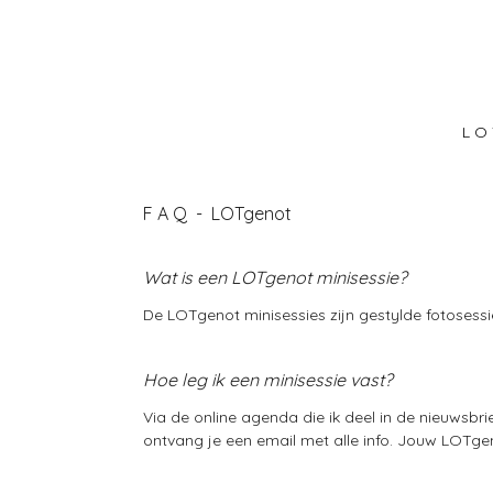
Ga
direct
naar
de
hoofdinhoud
L O 
F A Q - LOTgenot
Wat is een LOTgenot minisessie?
De LOTgenot minisessies zijn gestylde fotosess
Hoe leg ik een minisessie vast?
Via de online agenda die ik deel in de nieuwsbr
ontvang je een email met alle info. Jouw LOTgeno