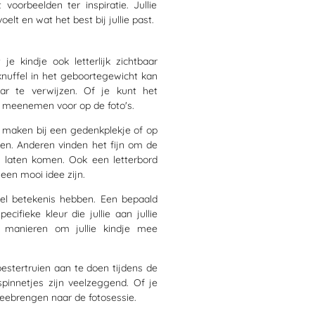
oorbeelden ter inspiratie. Jullie
oelt en wat het best bij jullie past.
e kindje ook letterlijk zichtbaar
 knuffel in het geboortegewicht kan
 te verwijzen. Of je kunt het
e meenemen voor op de foto's.
maken bij een gedenkplekje of op
elen. Anderen vinden het fijn om de
e laten komen. Ook e
en letterbord
en mooi idee zijn.
el betekenis hebben. Een bepaald
ifieke kleur die jullie aan jullie
e manieren om jullie kindje mee
estertruien aan te doen tijdens de
spinnetjes zijn veelzeggend. Of je
eebrengen naar de fotosessie.