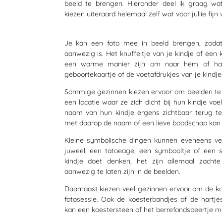
beeld te brengen. Hieronder deel ik graag wat v
kiezen uiteraard helemaal zelf wat voor jullie fijn v
Je kan een foto mee in beeld brengen, zodat j
aanwezig is. Het knuffeltje van je kindje of een
een warme manier zijn om naar hem of haar
geboortekaartje of de voetafdrukjes van je kindj
Sommige gezinnen kiezen ervoor om beelden te 
een locatie waar ze zich dicht bij hun kindje vo
naam van hun kindje ergens zichtbaar terug t
met daarop de naam of een lieve boodschap kan e
Kleine symbolische dingen kunnen eveneens ve
juweel, een tatoeage, een symbooltje of een spec
kindje doet denken, het zijn allemaal zacht
aanwezig te laten zijn in de beelden.
Daarnaast kiezen veel gezinnen ervoor om de ko
fotosessie. Ook de koesterbandjes of de hartje
kan een koestersteen of het berrefondsbeertje m