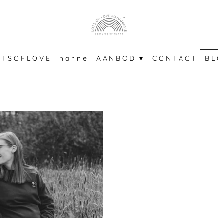
 T S O F L O V E
h a n n e
A A N B O D
C O N T A C T
B L