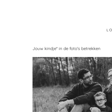
Ga
direct
naar
de
hoofdinhoud
L O
Jouw kindje* in de foto's betrekken