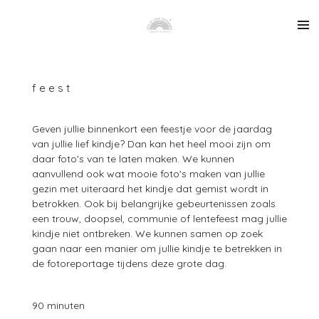
Ga
direct
naar
de
hoofdinhoud
f e e s t
Geven jullie binnenkort een feestje voor de jaardag
van jullie lief kindje? Dan kan het heel mooi zijn om
daar foto's van te laten maken. We kunnen
aanvullend ook wat mooie foto's maken van jullie
gezin met uiteraard het kindje dat gemist wordt in
betrokken. Ook bij belangrijke gebeurtenissen zoals
een trouw, doopsel, communie of lentefeest mag jullie
kindje niet ontbreken. We kunnen samen op zoek
gaan naar een manier om jullie kindje te betrekken in
de fotoreportage tijdens deze grote dag.
90 minuten