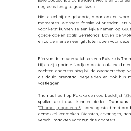
lieve boodschap achterlaten. Het is emotionee
nog eens terug te gaan lezen.
Niet enkel bij de geboorte, maar ook nu wordt 
momenten. Wanneer familie of vrienden iets w
voor kerst kunnen ze een kijkje nemen op Guus z
goede doelen zoals Berrefonds, Boven de Wolke
en zo de mensen een gift laten doen voor deze 
Eén van de mede-oprichters van Pakske is Thom
Hij en zijn partner Nadja moesten afscheid ne
zochten ondersteuning bij de zwangerschap va
als doula prenataal begeleiden en ook hun 
vastleggen.
Thomas heeft op Pakske een voorbeeldlijst “
St
spullen die troost kunnen bieden. Daarnaast 
"
Thomas, papa van 3
" samengesteld met produ
gemakkelijker maken. Diensten, ervaringen, aa
verschil maakten voor zijn drie dochters.