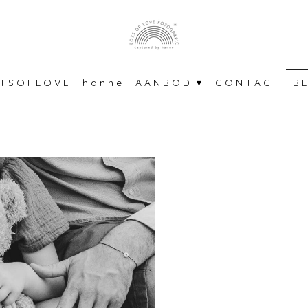
T S O F L O V E
h a n n e
A A N B O D
C O N T A C T
B L