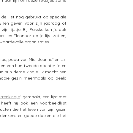
l maar fijn om deze tekstjes soms
de lijst nog gebruikt op speciale
illen geven voor zijn jaardag of
ijn lijstje. Bij Pakske kan je ook
n en Eleonoor op je lijst zetten,
waardevolle organisaties.
as, papa van Mia, Jeanne* en Liz.
men van hun tweede dochtertje en
n hun derde kindje. Ik mocht hen
mooie gezin meermaals op beeld
errenkindje
” gemaakt, een lijst met
heeft hij ook een voorbeeldlijst
cten die het leven van zijn gezin
ndenkens en goede doelen die het