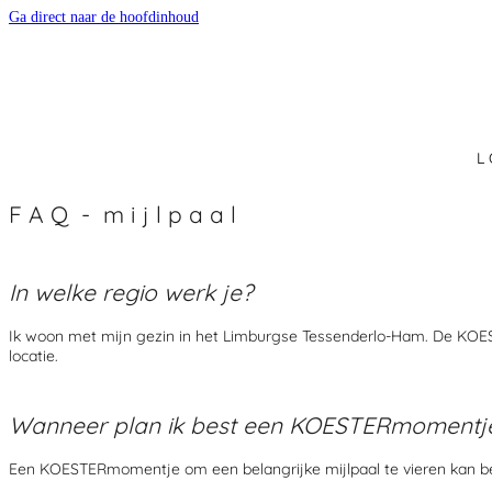
Ga direct naar de hoofdinhoud
L 
F A Q - m i j l p a a l
In welke regio werk je?
Ik woon met mijn gezin in het Limburgse Tessenderlo-Ham. De KOE
locatie.
Wanneer plan ik best een KOESTERmomentje
Een KOESTERmomentje om een belangrijke mijlpaal te vieren kan be