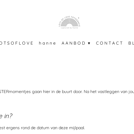
O T S O F L O V E
h a n n e
A A N B O D
C O N T A C T
B 
STERmomentjes gaan hier in de buurt door. Na het vastleggen van 
 in?
st ergens rond de datum van deze mijlpaal.