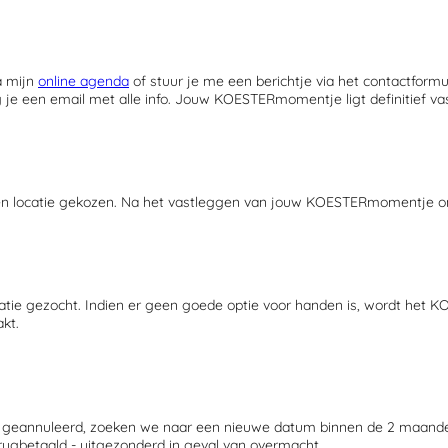
a mijn
online agenda
of stuur je me een berichtje via het contactfor
e een email met alle info. Jouw KOESTERmomentje ligt definitief vas
 locatie gekozen. Na het vastleggen van jouw KOESTERmomentje ontv
ocatie gezocht. Indien er geen goede optie voor handen is, wordt he
kt.
t geannuleerd, zoeken we naar een nieuwe datum binnen de 2 maand
erugbetaald - uitgezonderd in geval van overmacht.