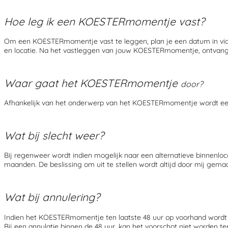
Hoe leg ik een
KOESTERmomentje
vast?
Om een KOESTERmomentje vast te leggen, plan je een datum in vi
en locatie. Na het vastleggen van jouw KOESTERmomentje, ontvang j
Waar gaat het
KOESTERmomentje
door?
Afhankelijk van het onderwerp van het KOESTERmomentje wordt een
Wat bij slecht weer?
Bij regenweer wordt indien mogelijk naar een alternatieve binnenl
maanden. De beslissing om uit te stellen wordt altijd door mij gemaa
Wat bij annulering?
Indien het KOESTERmomentje ten laatste 48 uur op voorhand word
Bij een annulatie binnen de 48 uur, kan het voorschot niet worden t