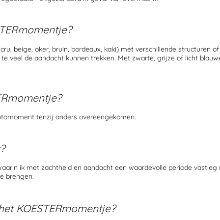
TERmomentje
?
beige, oker, bruin, bordeaux, kaki) met verschillende structuren of su
veel de aandacht kunnen trekken. Met zwarte, grijze of licht blauwe jean
Rmomentje?
 fotomoment tenzij anders overeengekomen.
k?
in ik met zachtheid en aandacht een waardevolle periode vastleg me
te brengen.
het
KOESTERmomentje
?